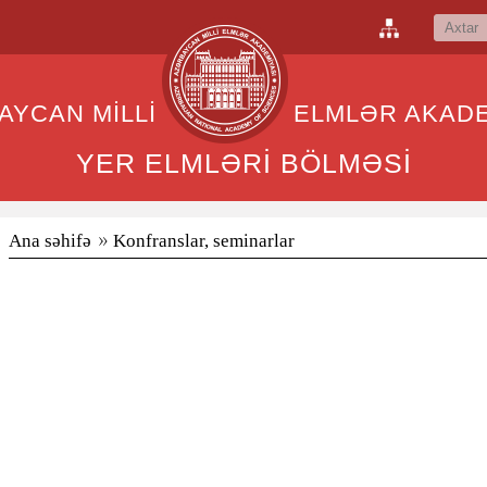
BAYCAN MİLLİ ELMLƏR AKADEM
YER ELMLƏRİ BÖLMƏSİ
Ana səhifə
Konfranslar, seminarlar