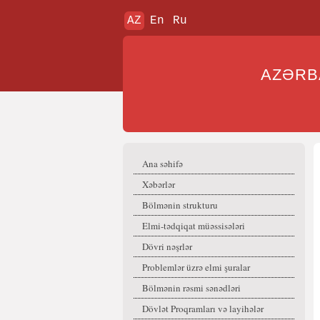
AZ
En
Ru
AZƏR
Ana səhifə
Xəbərlər
Bölmənin strukturu
Elmi-tədqiqat müəssisələri
Dövri nəşrlər
Problemlər üzrə elmi şuralar
Bölmənin rəsmi sənədləri
Dövlət Proqramları və layihələr