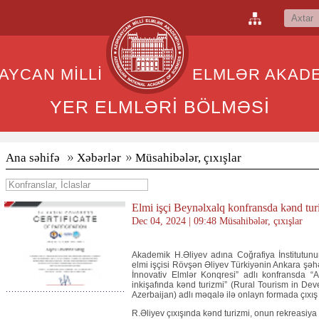
BAYCAN MİLLİ ELMLƏR AKADEM
YER ELMLƏRİ BÖLMƏSİ
Ana səhifə
Xəbərlər
Müsahibələr, çıxışlar
Elmi işçi Beynəlxalq konfransda kənd turi
Dec 04, 2024 | 09:48 Müsahibələr, çıxışlar
Akademik H.Əliyev adına Coğrafiya İnstitutunu
elmi işçisi Rövşən Əliyev Türkiyənin Ankara şəhə
İnnovativ Elmlər Konqresi” adlı konfransda “
inkişafında kənd turizmi” (Rural Tourism in De
Azerbaijan) adlı məqalə ilə onlayn formada çıxış
R.Əliyev çıxışında kənd turizmi, onun rekreasiya