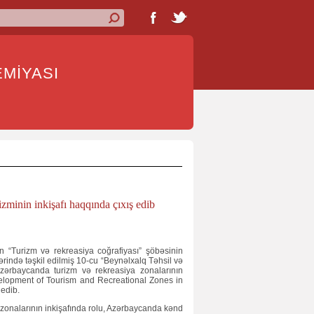
İYASI
zminin inkişafı haqqında çıxış edib
n “Turizm və rekreasiya coğrafiyası” şöbəsinin
rində təşkil edilmiş 10-cu “Beynəlxalq Təhsil və
Azərbaycanda turizm və rekreasiya zonalarının
velopment of Tourism and Recreational Zones in
 edib.
 zonalarının inkişafında rolu, Azərbaycanda kənd