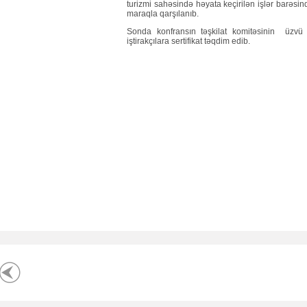
turizmi sahəsində həyata keçirilən işlər barəsin
maraqla qarşılanıb.
Sonda konfransın təşkilat komitəsinin üzvü
iştirakçılara sertifikat təqdim edib.