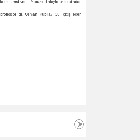
də məlumat verib. Məruzə dinləyicilər tərəfindən
 professor dr. Osman Kubilay Gül çıxış edən