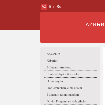
AZ
En
Ru
AZƏR
Ana səhifə
Xəbərlər
Bölmənin strukturu
Elmi-tədqiqat müəssisələri
Dövri nəşrlər
Problemlər üzrə elmi şuralar
Bölmənin rəsmi sənədləri
Dövlət Proqramları və layihələr